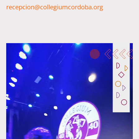
recepcion@collegiumcordoba.org